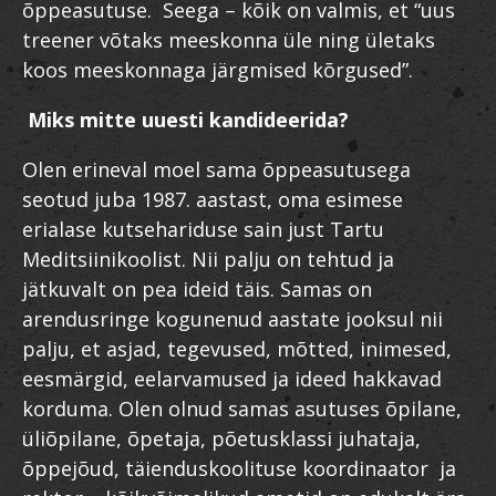
õppeasutuse. Seega – kõik on valmis, et “uus
treener võtaks meeskonna üle ning ületaks
koos meeskonnaga järgmised kõrgused”.
Miks mitte uuesti kandideerida?
Olen erineval moel sama õppeasutusega
seotud juba 1987. aastast, oma esimese
erialase kutsehariduse sain just Tartu
Meditsiinikoolist. Nii palju on tehtud ja
jätkuvalt on pea ideid täis. Samas on
arendusringe kogunenud aastate jooksul nii
palju, et asjad, tegevused, mõtted, inimesed,
eesmärgid, eelarvamused ja ideed hakkavad
korduma. Olen olnud samas asutuses õpilane,
üliõpilane, õpetaja, põetusklassi juhataja,
õppejõud, täienduskoolituse koordinaator ja