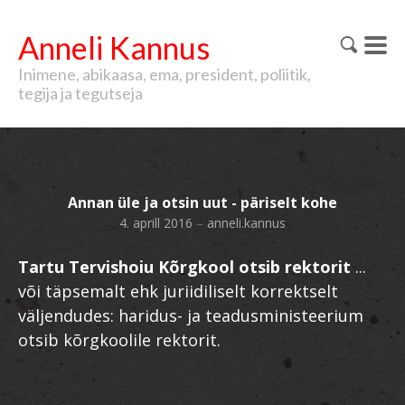
Anneli Kannus
Inimene, abikaasa, ema, president, poliitik,
tegija ja tegutseja
Annan üle ja otsin uut - päriselt kohe
4. aprill 2016
–
anneli.kannus
Tartu Tervishoiu Kõrgkool otsib rektorit
...
või täpsemalt ehk juriidiliselt korrektselt
väljendudes: haridus- ja teadusministeerium
otsib kõrgkoolile rektorit.