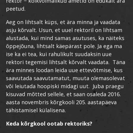
rektor − kõikvõimalikud ametid on edukalt ära
peetud.
Aeg on lihtsalt küps, et ära minna ja vaadata
asju kõrvalt. Usun, et uuel rektoril on lihtsam
alustada, kui mind samas asutuses, ka näiteks
õppejõuna, lihtsalt käepärast pole. Ja ega ma
ise ka ei tea, kui rahulikult suudaksin uue
rektori tegemisi lihtsalt kõrvalt vaadata. Täna
ära minnes loodan leida uue ettevõtmise, kus
saavutada saavutamatut, muuta olemasolevat
või leiutada hoopiski midagi uut. Juba praegu
kisuvad mõtted sellele, et saan osaleda 2016.
aasta novembris kõrgkooli 205. aastapäeva
tähistamisel külalisena.
Keda kõrgkool ootab rektoriks?