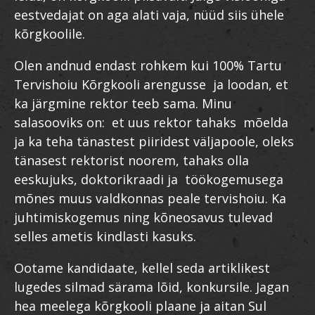
eestvedajat on aga alati vaja, nüüd siis ühele
kõrgkoolile.
Olen andnud endast rohkem kui 100% Tartu
Tervishoiu Kõrgkooli arengusse ja loodan, et
ka järgmine rektor teeb sama. Minu
salasooviks on: et uus rektor tahaks mõelda
ja ka teha tänastest piiridest väljapoole, oleks
tänasest rektorist noorem, tahaks olla
eeskujuks, doktorikraadi ja töökogemusega
mõnes muus valdkonnas peale tervishoiu. Ka
juhtimiskogemus ning kõneosavus tulevad
selles ametis kindlasti kasuks.
Ootame kandidaate, kellel seda artiklikest
lugedes silmad särama lõid, konkursile. Jagan
hea meelega kõrgkooli plaane ja aitan Sul