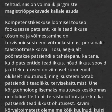
tehtud, siis on võimalik järgmiste
magistriõppekavade kallale asuda.
Kompetenstikeskuse loomisel tõuseb
fookusesse patsient, kelle teadlikkuse
tõstmine ja võimestamine on
tervishoiusüsteemi võtmeküsimus, personali
taastootmise kõrval. Tõsi, aeg-ajalt
pööratakse patsiendile tähelepanu ka täna,
kuid patsientide teadlikkus, nõudlikkus, soovid
ja ettekujutused on viimasel kümnendil
oluliselt muutunud, ning süsteem ootab
patsiendilt teadlikku tervisekäitumist. Ühe
kõrgtehnoloogilisemaks muutuvas keskkonnas
on oluline tõsta nii tervishoiutöötajate kui ka
patsiendi teadlikkust ohutusest. Ravimi
kõrvaltoimetest oleme me kõik kuulnud, kuigi