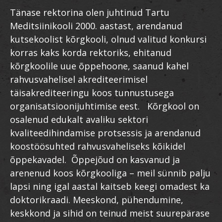
Tänase rektorina olen juhtinud Tartu
Meditsiinikooli 2000. aastast, arendanud
kutsekoolist kõrgkooli, olnud valitud konkursi
korras kaks korda rektoriks, ehitanud
kõrgkoolile uue õppehoone, saanud kahel
rahvusvahelisel akrediteerimisel
täisakrediteeringu koos tunnustusega
organisatsioonijuhtimise eest. Kõrgkool on
osalenud edukalt avaliku sektori
kvaliteedihindamise protsessis ja arendanud
koostöösuhted rahvusvaheliseks kõikidel
õppekavadel. Õppejõud on kasvanud ja
arenenud koos kõrgkooliga – meil sünnib palju
lapsi ning igal aastal kaitseb keegi omadest ka
doktorikraadi. Meeskond, pühendumine,
keskkond ja sihid on teinud meist suurepärase