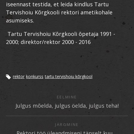
iseennast testida, et leida kindlus Tartu
Tervishoiu Kõrgkooli rektori ametikohale
asumiseks.
Tartu Tervishoiu Kõrgkooli õpetaja 1991 -
2000; direktor/rektor 2000 - 2016
rektor
konkurss
tartu tervishoiu kõrgkool
EELMINE
Julgus mõelda, julgus öelda, julgus teha!
JÄRGMINE
Rektori töö üleandmiseni täpselt kuu ...