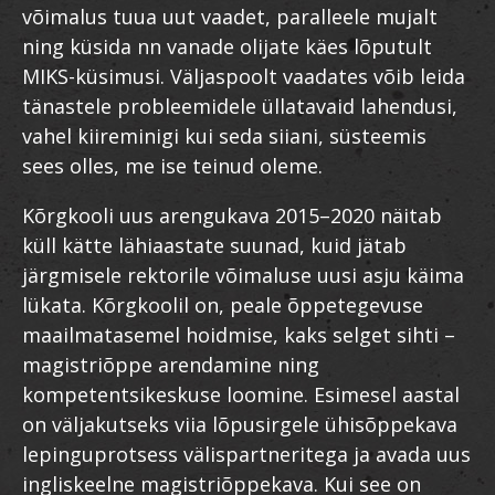
võimalus tuua uut vaadet, paralleele mujalt
ning küsida nn vanade olijate käes lõputult
MIKS-küsimusi. Väljaspoolt vaadates võib leida
tänastele probleemidele üllatavaid lahendusi,
vahel kiireminigi kui seda siiani, süsteemis
sees olles, me ise teinud oleme.
Kõrgkooli uus arengukava 2015–2020 näitab
küll kätte lähiaastate suunad, kuid jätab
järgmisele rektorile võimaluse uusi asju käima
lükata. Kõrgkoolil on, peale õppetegevuse
maailmatasemel hoidmise, kaks selget sihti –
magistriõppe arendamine ning
kompetentsikeskuse loomine. Esimesel aastal
on väljakutseks viia lõpusirgele ühisõppekava
lepinguprotsess välispartneritega ja avada uus
ingliskeelne magistriõppekava. Kui see on