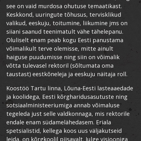
see on vaid murdosa ohutuse temaatikast.
Keskkond, uuringute tõhusus, tervisklikud
valikud, eeskuju, toitumine, liikumine jms on
siiani saanud teenimatult vähe tähelepanu.
Oluliselt enam peab kogu Eesti panustama
võimalikult terve olemisse, mitte ainult
haiguse puudumisse ning siin on võimalik
võtta tulevasel rektoril (sõltumata oma
taustast) eestkõneleja ja eeskuju näitaja roll.
Koostöö Tartu linna, Lõuna-Eesti lasteaaedade
ja koolidega, Eesti kõrgharidusasutuste ning
sotsiaalministeeriumiga annab võimaluse
tegeleda just selle valdkonnaga, mis rektorile
endale enam südamelähedasem. Eriala
spetsialistid, kellega koos uus väljakutseid
leida, on kõrgkoolil piisavalt. Julge visiooniga