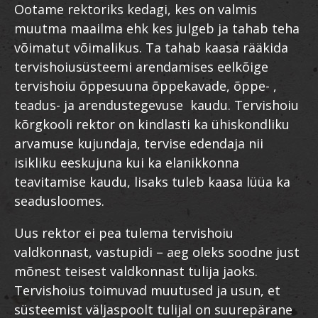
Ootame rektoriks kedagi, kes on valmis
muutma maailma ehk kes julgeb ja tahab teha
võimatut võimalikus. Ta tahab kaasa rääkida
tervishoiusüsteemi arendamises eelkõige
tervishoiu õppesuuna õppekavade, õppe- ,
teadus- ja arendustegevuse kaudu. Tervishoiu
kõrgkooli rektor on kindlasti ka ühiskondliku
arvamuse kujundaja, tervise edendaja nii
isikliku eeskujuna kui ka elanikkonna
teavitamise kaudu, lisaks tuleb kaasa lüüa ka
seadusloomes.
Uus rektor ei pea tulema tervishoiu
valdkonnast, vastupidi – aeg oleks soodne just
mõnest teisest valdkonnast tulija jaoks.
Tervishoius toimuvad muutused ja usun, et
süsteemist väljaspoolt tulijal on suurepärane