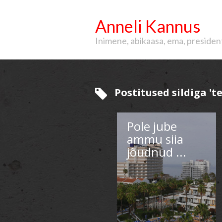
Anneli Kannus
Inimene, abikaasa, ema, president, 
Postitused sildiga 'te
Pole jube
ammu siia
jõudnud ...