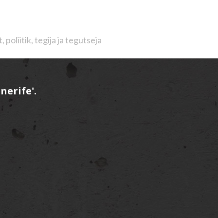
poliitik, tegija ja tegutseja
nerife'.