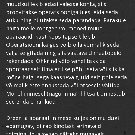
muudkui lekib edasi valesse kohta, siis
proovitakse operatsiooniga üles leida seda
auku ning püütakse seda parandada. Paraku ei
näita meile röntgen või mõned muud
aparaadid, kust kops täpselt lekib.
Operatsiooni käigus võib olla võimalik seda
välja selgitada ning siis vastavaid meetodeid
rakendada. Õhkrind võib vahel tekkida
spontaanselt ilma erilise põhjuseta või siis ka
mõne haigusega kaasnevalt, üldiselt pole seda
võimalik ette ennustada või otseselt vältida.
Mõnel inimesel (nagu mina), lihtsalt õnnestub
see endale hankida.
Dreen ja aparaat inimese küljes on muidugi
ebamugav, piirab kindlasti erinevaid
toiminguid ja segab näiteks mugavalt