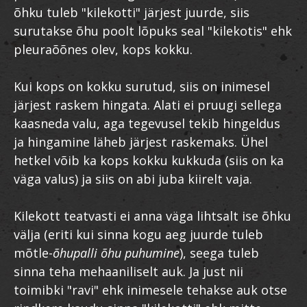
õhku tuleb "kilekotti" järjest juurde, siis
surutakse õhu poolt lõpuks seal "kilekotis" ehk
pleuraõõnes olev, kops kokku.
Kui kops on kokku surutud, siis on inimesel
järjest raskem hingata. Alati ei pruugi sellega
kaasneda valu, aga tegevusel tekib hingeldus
ja hingamine läheb järjest raskemaks. Ühel
hetkel võib ka kops kokku kukkuda (siis on ka
väga valus) ja siis on abi juba kiirelt vaja.
Kilekott teatvasti ei anna väga lihtsalt ise õhku
välja (eriti kui sinna kogu aeg juurde tuleb
mõtle-
õhupalli õhu puhumine
), seega tuleb
sinna teha mehaaniliselt auk. Ja just nii
toimibki "ravi" ehk inimesele tehakse auk otse