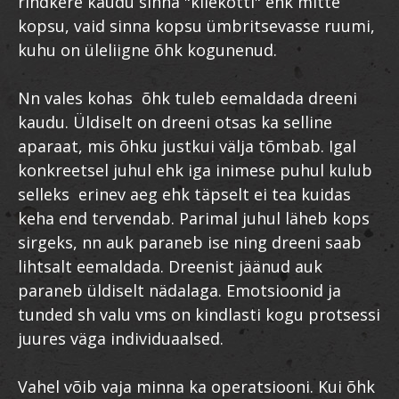
rindkere kaudu sinna "kilekotti" ehk mitte
kopsu, vaid sinna kopsu ümbritsevasse ruumi,
kuhu on üleliigne õhk kogunenud.
Nn vales kohas õhk tuleb eemaldada dreeni
kaudu. Üldiselt on dreeni otsas ka selline
aparaat, mis õhku justkui välja tõmbab. Igal
konkreetsel juhul ehk iga inimese puhul kulub
selleks erinev aeg ehk täpselt ei tea kuidas
keha end tervendab. Parimal juhul läheb kops
sirgeks, nn auk paraneb ise ning dreeni saab
lihtsalt eemaldada. Dreenist jäänud auk
paraneb üldiselt nädalaga. Emotsioonid ja
tunded sh valu vms on kindlasti kogu protsessi
juures väga individuaalsed.
Vahel võib vaja minna ka operatsiooni. Kui õhk