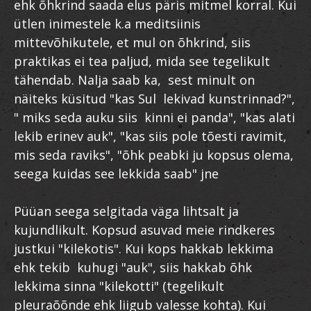
ehk õhkrind saada elus päris mitmel korral. Kui
ütlen inimestele k.a meditsiinis
mittevõhikutele, et mul on õhkrind, siis
praktikas ei tea paljud, mida see tegelikult
tähendab. Nalja saab ka, sest minult on
näiteks küsitud "kas Sul lekivad kunstrinnad?",
" miks seda auku siis kinni ei panda", "kas alati
lekib erinev auk", "kas siis pole tõesti ravimit,
mis seda raviks", "õhk peabki ju kopsus olema,
seega kuidas see lekkida saab" jne
Püüan seega selgitada väga lihtsalt ja
kujundlikult. Kopsud asuvad meie rindkeres
justkui "kilekotis". Kui kops hakkab lekkima
ehk tekib kuhugi "auk", siis hakkab õhk
lekkima sinna "kilekotti" (tegelikult
pleuraõõnde ehk liigub valesse kohta). Kui