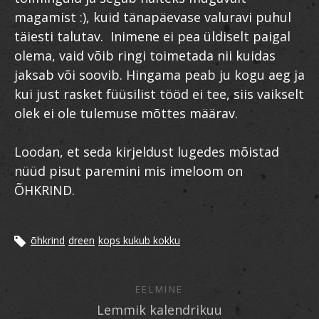
magamist :), kuid tänapäevase valuravi puhul
täiesti talutav. Inimene ei pea üldiselt paigal
olema, vaid võib ringi toimetada nii kuidas
jaksab või soovib. Hingama peab ju kogu aeg ja
kui just rasket füüsilist tööd ei tee, siis vaikselt
olek ei ole tulemuse mõttes määrav.
Loodan, et seda kirjeldust lugedes mõistad
nüüd pisut paremini mis imeloom on
ÕHKRIND.
õhkrind
dreen
kops kukub kokku
EELMINE
Lemmik kalendrikuu