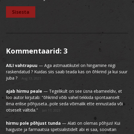
Kommentaarid:
3
AILI vahtrapuu
—
Aga astmaatikutel on hingamine niigi
raskendatud ? Kuidas siis saab teada kas on õhkrind ja kui suur
juba ?
Aug 13, 2021
ajab hirmu peale
—
Tegelikult on see üsna ebameeldiv, et
loo autor kirjutab: "õhkrind võib vahel tekkida spontaanselt
ilma erilise põhjuseta...pole seda võimalik ette ennustada või
otseselt vältida."
Jan 17, 2023
hirmu pole põhjust tunda
—
Alati on olemas põhjus! Kui
haiguste ja farmaatsia spetsialistidelt abi ei saa, soovitan