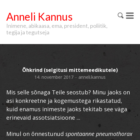
Anneli Kannus
Inimene, abikaasa, ema, president, poliitik,
tegija ja tegutseja
Õhkrind (selgitusi mittemeedikutele)
14. november 2017
–
anneli.kannus
Mis selle sõnaga Teile seostub? Minu jaoks on
asi konkreetne ja kogemustega rikastatud,
kuid enamus inimeste jaoks tekitab see väga
erinevaid assotsiatsioone ...
Minul on õnnestunud
spontaanne pneumothorax