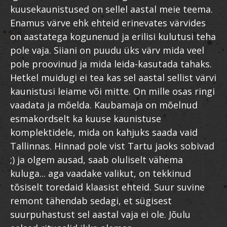
kuusekaunistused on sellel aastal meie teema.
Enamus värve ehk ehteid erinevates värvides
on aastatega kogunenud ja erilisi kulutusi teha
pole vaja. Siiani on puudu üks värv mida veel
pole proovinud ja mida leida-kasutada tahaks.
Hetkel muidugi ei tea kas sel aastal sellist värvi
kaunistusi leiame või mitte. On mille osas ringi
vaadata ja mõelda. Kaubamaja on mõelnud
esmakordselt ka kuuse kaunistuse
komplektidele, mida on kahjuks saada vaid
Tallinnas. Hinnad pole vist Tartu jaoks sobivad
;) ja olgem ausad, saab oluliselt vähema
kuluga... aga vaadake valikut, on tekkinud
tõsiselt toredaid klaasist ehteid. Suur suvine
remont tähendab sedagi, et sügisest
suurpuhastust sel aastal vaja ei ole. Jõulu