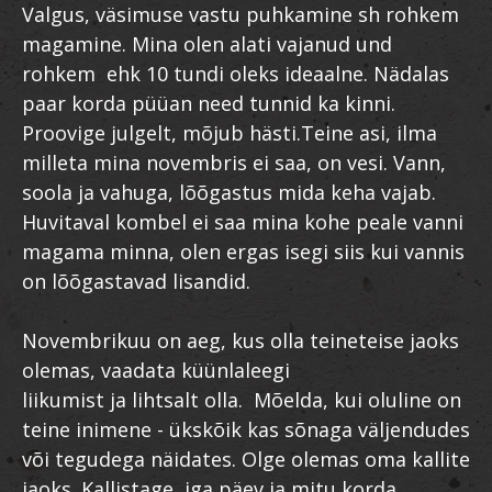
Valgus, väsimuse vastu puhkamine sh rohkem
magamine. Mina olen alati vajanud und
rohkem ehk 10 tundi oleks ideaalne. Nädalas
paar korda püüan need tunnid ka kinni.
Proovige julgelt, mõjub hästi.Teine asi, ilma
milleta mina novembris ei saa, on vesi. Vann,
soola ja vahuga, lõõgastus mida keha vajab.
Huvitaval kombel ei saa mina kohe peale vanni
magama minna, olen ergas isegi siis kui vannis
on lõõgastavad lisandid.
Novembrikuu on aeg, kus olla teineteise jaoks
olemas, vaadata küünlaleegi
liikumist ja lihtsalt olla. Mõelda, kui oluline on
teine inimene - ükskõik kas sõnaga väljendudes
või tegudega näidates. Olge olemas oma kallite
jaoks. Kallistage, iga päev ja mitu korda.