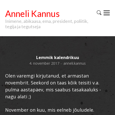
Anneli Kannus
Inimene, abikaasa, ema, president, poliitik,
tegija ja tegutseja
Lemmik kalendrikuu
4. november 2017
–
anneli.kannus
Olen varemgi kirjutanud, et armastan
novembrit. Seekord on taas kõik teisiti v.a.
pulma aastapäev, mis saabus tasakaaluks -
nagu alati ;)
November on kuu, mis eelneb jõuludele.