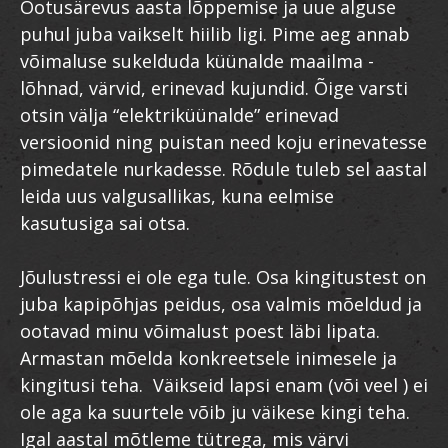
Ootusärevus aasta lõppemise ja uue alguse
puhul juba vaikselt hiilib ligi. Pime aeg annab
võimaluse sukelduda küünalde maailma -
lõhnad, värvid, erinevad kujundid. Õige varsti
otsin välja “elektriküünalde” erinevad
versioonid ning puistan need koju erinevatesse
pimedatele nurkadesse. Rõdule tuleb sel aastal
leida uus valgusallikas, kuna eelmise
kasutusiga sai otsa.
Jõulustressi ei ole ega tule. Osa kingitustest on
juba kapipõhjas peidus, osa valmis mõeldud ja
ootavad minu võimalust poest läbi lipata.
Armastan mõelda konkreetsele inimesele ja
kingitusi teha. Väikseid lapsi enam (või veel ) ei
ole aga ka suurtele võib ju väikese kingi teha.
Igal aastal mõtleme tütrega, mis värvi