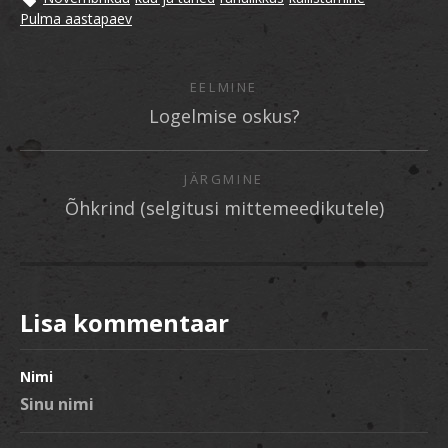
Pulma aastapaev
EELMINE
Logelmise oskus?
JÄRGMINE
Õhkrind (selgitusi mittemeedikutele)
Lisa kommentaar
Nimi