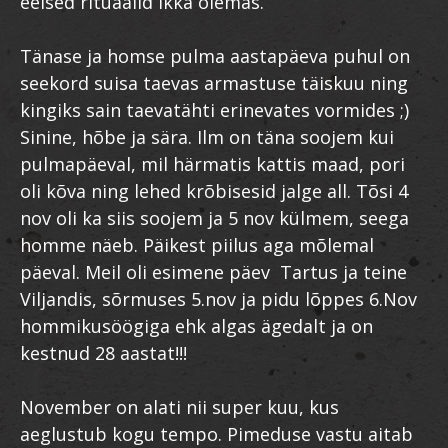
eelsed rituaalid ikka olemas.
Tänase ja homse pulma aastapäeva puhul on
seekord suisa taevas armastuse täiskuu ning
kingiks sain taevatähti erinevates vormides ;)
Sinine, hõbe ja sära. Ilm on täna soojem kui
pulmapäeval, mil härmatis kattis maad, pori
oli kõva ning lehed krõbisesid jalge all. Tõsi 4
nov oli ka siis soojem ja 5 nov külmem, seega
homme näeb. Päikest piilus aga mõlemal
päeval. Meil oli esimene päev Tartus ja teine
Viljandis, sõrmuses 5.nov ja pidu lõppes 6.Nov
hommikusöögiga ehk algas ägedalt ja on
kestnud 28 aastat!!!
November on alati nii super kuu, kus
aeglustub kogu tempo. Pimeduse vastu aitab