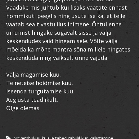
Vaadake mis juhtub kui lisaks vaatate ennast
hommikuti peeglis ning usute ise ka, et teile
vaatab sealt vastu ilus inimene. Õhtul enne
uinumist hingake sügavalt sisse ja välja,
keskendudes vaid hingamisele. Võite välja
mõelda ka mõne mantra sõna millele hingates
keskenduda ning vaikselt unne vajuda.
Välja magamise kuu.
Teineteise hoidmise kuu.
Iseenda turgutamise kuu.
Aeglusta teadlikult.
Olge olemas.
Novembrikuu
kuu ja tähed
rahulikkus
kallistamine