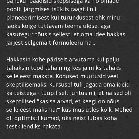
panekul päädisid skepsisega ka nö omade
poolt. Järgmises tsüklis räägiti nii
planeeerimisest kui turundusest ehk minu
jaoks kõige tuttavam teema üldse, aga
kasutegur tõusis sellest, et oma idee hakkas
järjest selgemalt formuleeruma...
Hakkasin kohe päriselt arvutama kui palju
tahaksin tööd teha ning kes ja miks tahaks
selle eest maksta. Kodused muutusid veel
skeptilisemaks. Kursusel tuli jagada oma ideid
ka teistega - tüüpiliselt juhtus nii, et naised oli
skeptilised "kas sa arvad, et keegi on nõus
selle eest maksma?" küsimus ütles kõik. Mehed
oli optimistlikumad, üks neist lubas koha
testkliendiks hakata.