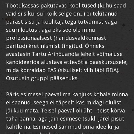
Töötukassas pakutavad koolitused (kuhu saad
vaid siis kui sul kõik selge on...) ei tekitanud
pärast sisu ja koolitajatega tutvumist väga
suuri lootusi, aga eks see ole minu
professionaalsest (haridusvaldkonnast
päritud) kretinismist tingitud. Õnneks
avastasin Tartu Ärinõuandla lehelt võimaluse
kandideerida alustava ettevõtja baaskursusele,
mida korraldab EAS (sisuliselt viib läbi BDA).
Osutusin gruppi pääsenuks.
Päris esimesel päeval ma kahjuks kohale minna
ei saanud, seega ei täpselt kas midagi olulist
jäi kuulmata. Teisel päeval oli üht - teist kõrva
taha panna, aga jäin esimese tsükli järel pisut
kahtlema. Esimesed sammud oma idee kirja