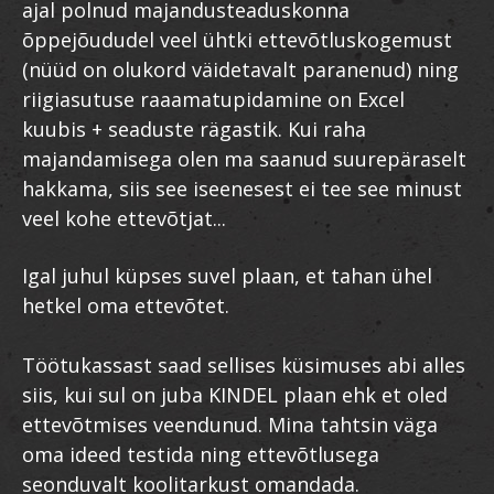
ajal polnud majandusteaduskonna
õppejõududel veel ühtki ettevõtluskogemust
(nüüd on olukord väidetavalt paranenud) ning
riigiasutuse raaamatupidamine on Excel
kuubis + seaduste rägastik. Kui raha
majandamisega olen ma saanud suurepäraselt
hakkama, siis see iseenesest ei tee see minust
veel kohe ettevõtjat...
Igal juhul küpses suvel plaan, et tahan ühel
hetkel oma ettevõtet.
Töötukassast saad sellises küsimuses abi alles
siis, kui sul on juba KINDEL plaan ehk et oled
ettevõtmises veendunud. Mina tahtsin väga
oma ideed testida ning ettevõtlusega
seonduvalt koolitarkust omandada.