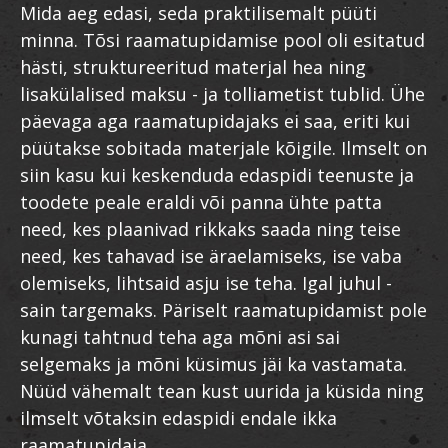
Mida aeg edasi, seda praktilisemalt püüti
minna. Tõsi raamatupidamise pool oli esitatud
hästi, struktureeritud materjal hea ning
lisakülalised maksu - ja tolliametist tublid. Ühe
päevaga aga raamatupidajaks ei saa, eriti kui
püütakse sobitada materjale kõigile. Ilmselt on
siin kasu kui keskenduda edaspidi teenuste ja
toodete peale eraldi või panna ühte patta
need, kes plaanivad rikkaks saada ning teise
need, kes tahavad ise äraelamiseks, ise vaba
olemiseks, lihtsaid asju ise teha. Igal juhul -
sain targemaks. Päriselt raamatupidamist pole
kunagi tahtnud teha aga mõni asi sai
selgemaks ja mõni küsimus jäi ka vastamata.
Nüüd vähemalt tean kust uurida ja küsida ning
ilmselt võtaksin edaspidi endale ikka
raamatupidaja...