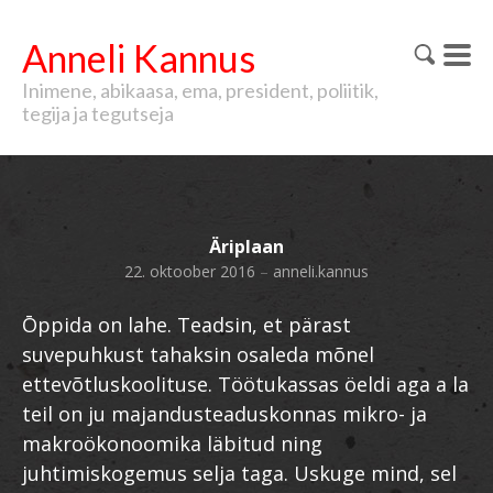
Anneli Kannus
Inimene, abikaasa, ema, president, poliitik,
tegija ja tegutseja
Äriplaan
22. oktoober 2016
–
anneli.kannus
Ōppida on lahe. Teadsin, et pärast
suvepuhkust tahaksin osaleda mõnel
ettevõtluskoolituse. Töötukassas öeldi aga a la
teil on ju majandusteaduskonnas mikro- ja
makroökonoomika läbitud ning
juhtimiskogemus selja taga. Uskuge mind, sel