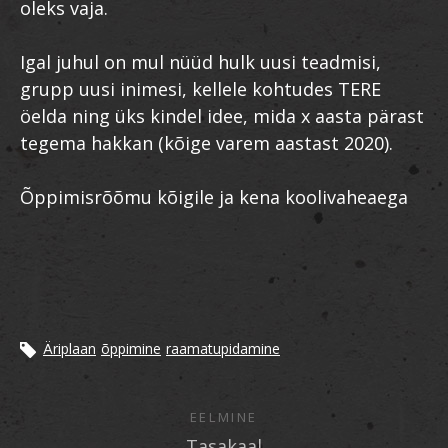
oleks vaja.
Igal juhul on mul nüüd hulk uusi teadmisi,
grupp uusi inimesi, kellele kohtudes TERE
öelda ning üks kindel idee, mida x aasta pärast
tegema hakkan (kõige varem aastast 2020).
Õppimisrõõmu kõigile ja kena koolivaheaega
Äriplaan
õppimine
raamatupidamine
EELMINE
Tasakaal