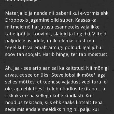
Materjalid ja nende nii paberil kui e-vormis ehk
Dropboxis jagamine olid super. Kaasas ka
mitmeid nö harjutusülesanneteks vajalikke
tabelipõhju, töövihik, slaidid ja lingidki. Viiteid
paljudele asjadele, mille olemasolust mul
tegelikult varemalt aimugi polnud. Igal juhul
soovitan soojalt. Harib hinge, teritab mõistust.
Ah, jaa - see äriplaan sai ka kaitstud. Nii mõnigi
arvas, et see on üks "Steve Jobsilik mõte" aga
selles mõttes, et teenuse vajadust veel turul ei
ole, aga ehk tõesti tuleb nõudlus tekitada... ja
rikkaks ei saa sellega kohe kindlasti. Kui
nõudlus tekitada, siis ehk saaks lihtsalt teha
seda mis endale meeldiks ning nii palju kui