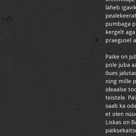
läheb igavi
pealekeerat
pumbaga pu
kergelt aga
praegusel aj
Päike on ju
pole juba a
õues jalutad
ning mille 
ideaalse to
teistele. Pä
saab ka oda
et olen nüü
Liskas on B
päiksekaits