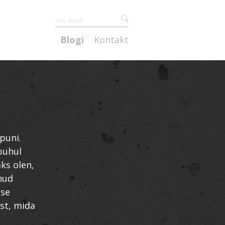
Blogi
Kontakt
puni.
puhul
ks olen,
nud
ise
st, mida