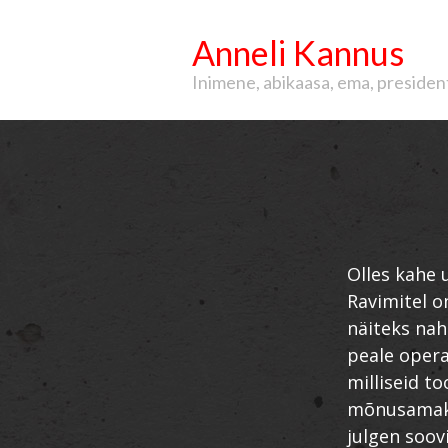
Anneli Kannus
Inimene, abikaasa, ema, president, 
Olles kahe 
Ravimitel o
näiteks nah
peale opera
milliseid t
mõnusamaks
julgen soovi