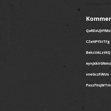
Kommen
QaREoUjVYMs
CZeHPYStTFg
BekcUALztKQ
eynJxkIrGNmz
vneGczFiNUo
PxszfVojWT