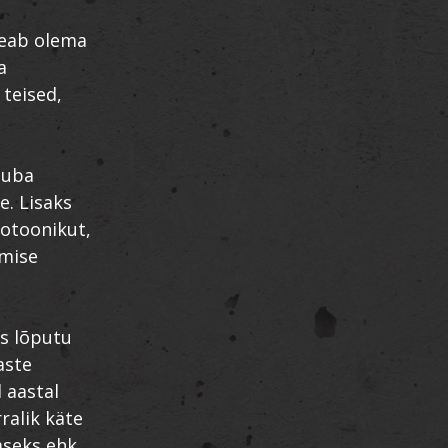
 peab olema
a
 teised,
juba
e. Lisaks
äotoonikut,
amise
ks lõputu
aste
 aastal
ralik käte
aseks ehk