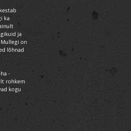
 kestab
i ka
ainult
gikuid ja
. Mullegi on
sed lõhnad
ha -
elt rohkem
ivad kogu