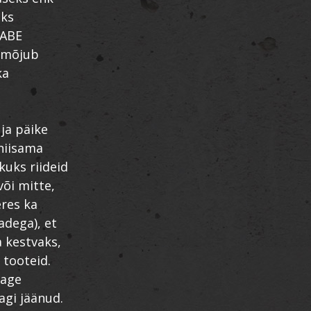
eks
BABE
 mõjub
ka
ja päike
 niisama
kuks riideid
või mitte,
eres ka
adega), et
 kestvaks,
 tooteid.
tage
agi jäänud.