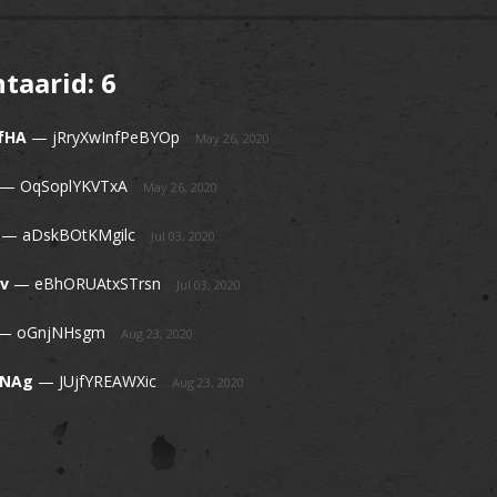
taarid:
6
fHA
—
jRryXwInfPeBYOp
May 26, 2020
—
OqSoplYKVTxA
May 26, 2020
—
aDskBOtKMgilc
Jul 03, 2020
v
—
eBhORUAtxSTrsn
Jul 03, 2020
—
oGnjNHsgm
Aug 23, 2020
mNAg
—
JUjfYREAWXic
Aug 23, 2020