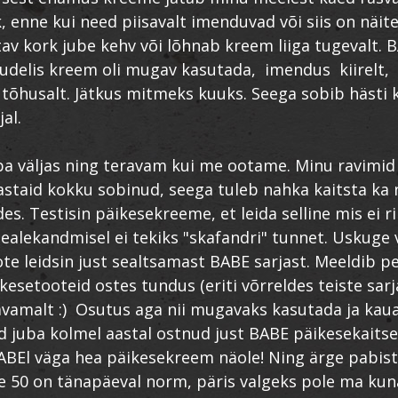
k, enne kui need piisavalt imenduvad või siis on näit
av kork jube kehv või lõhnab kreem liiga tugevalt. 
delis kreem oli mugav kasutada, imendus kiirelt,
 tõhusalt. Jätkus mitmeks kuuks. Seega sobib hästi 
al.
ba väljas ning teravam kui me ootame. Minu ravimid 
astaid kokku sobinud, seega tuleb nahka kaitsta ka
es. Testisin päikesekreeme, et leida selline mis ei ri
pealekandmisel ei tekiks "skafandri" tunnet. Uskuge 
ote leidsin just sealtsamast BABE sarjast. Meeldib p
ikesetooteid ostes tundus (eriti võrreldes teiste sarj
vamalt :) Osutus aga nii mugavaks kasutada ja kaua
d juba kolmel aastal ostnud just BABE päikesekaitse
ABEl väga hea päikesekreem näole! Ning ärge pabis
e 50 on tänapäeval norm, päris valgeks pole ma kun