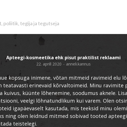
poliitik, tegija ja tegutseja
Apteegi-kosmeetika ehk pisut praktilist reklaami
22. aprill 2020
–
anneli.kannus
uue kopsuga inimene, võtan mitmeid ravimeid elu lõ
n teatavasti erinevaid kõrvaltoimeid. Minu ravimite 
a kuivus, küünte lõhenemine, soodumus aknele. Lisa
tsiooni, veelgi lõhnatundlikum kui varem. Olen otsi
ooteid igapäevaselt kasutada, mis teeksid minu olem
 ning olen leidnud mitmed sobivad tooted apteegi
tada teistelegi.