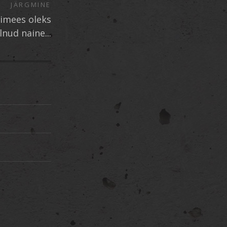
JÄRGMINE
simees oleks
lnud naine...