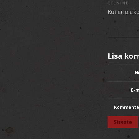
EELMINE
Kui erioluk
Lisa ko
N
E-m
Kommente