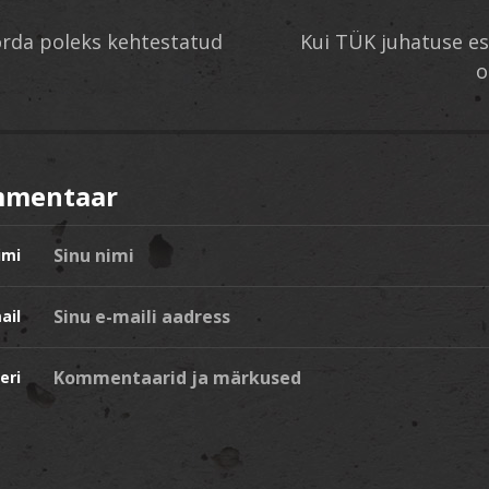
orda poleks kehtestatud
Kui TÜK juhatuse e
o
mmentaar
imi
ail
eri