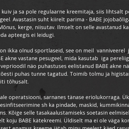
 kuiv ja sa pole regulaarne kreemitaja, siis lihtsalt
geel. Avastasin suht kiirelt parima - BABE jojobaõlig
Mõnus, kerge, niisutav. Ilmselt on selle avastanud ka
eda apteegis ei leidugi.
on ikka olnud sportlaseid, see on meil vanniveerel 
E akne vastane pesugeel, mida kasutab iga pereliig
suveprioodil näo puhastuses eelistanud BABE akne n
tõesti puhas tunne tagatud. Toimib tolmu ja higist
iti tõhusalt.
ale operatsiooni, sarnanes tänase eriolukorraga. Ü
esinfitseerimine sh ka pindade, maskid, kummikinn
s. Kõige selle tasakaalustamiseks soetasin eelmisel
t koju BABE kätekreemi. Üldiselt ma ei ole väga kor
, sest enamus kreeme jätab minu meelest käed rasv