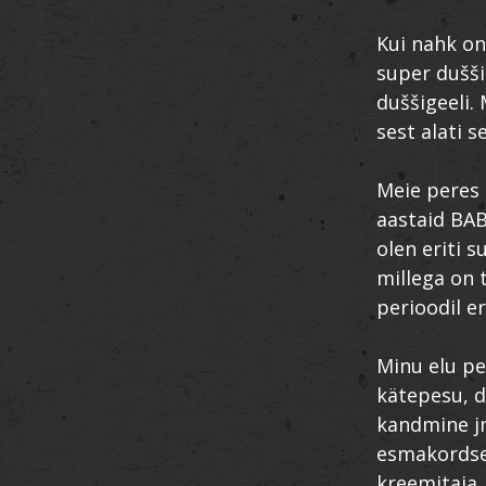
Kui nahk on
super dušši
duššigeeli. 
sest alati s
Meie peres 
aastaid BAB
olen eriti 
millega on 
perioodil er
Minu elu pe
kätepesu, d
kandmine jm
esmakordsel
kreemitaja