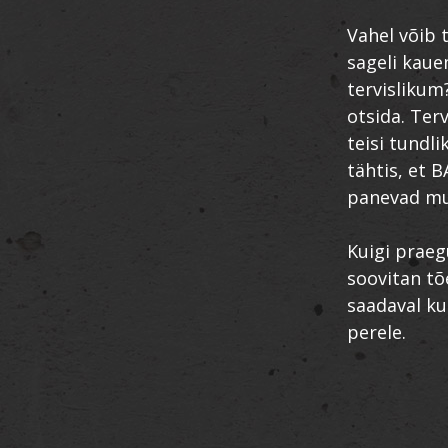
Vahel võib 
sageli kaue
tervislikum
otsida. Ter
teisi tundli
tähtis, et 
panevad mul
Kuigi praeg
soovitan t
saadaval ku
perele.