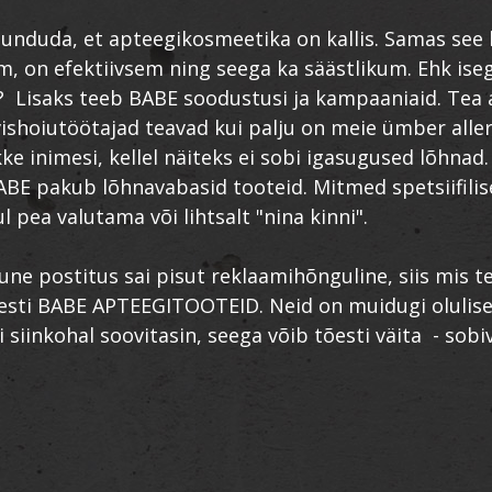
tunduda, et apteegikosmeetika on kallis. Samas see
m, on efektiivsem ning seega ka säästlikum. Ehk iseg
? Lisaks teeb BABE soodustusi ja kampaaniaid. Tea 
vishoiutöötajad teavad kui palju on meie ümber aller
kke inimesi, kellel näiteks ei sobi igasugused lõhnad
BABE pakub lõhnavabasid tooteid. Mitmed spetsiifili
 pea valutama või lihtsalt "nina kinni".
une postitus sai pisut reklaamihõnguline, siis mis te
õesti BABE APTEEGITOOTEID. Neid on muidugi olulis
i siinkohal soovitasin, seega võib tõesti väita - sob