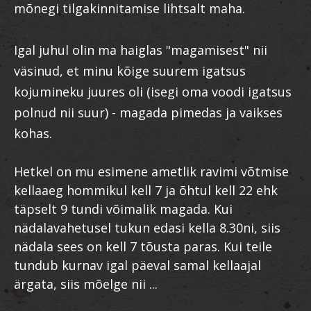
mõnegi tilgakinnitamise lihtsalt maha.
Igal juhul olin ma haiglas "magamisest" nii
väsinud, et minu kõige suurem igatsus
kojumineku juures oli (isegi oma voodi igatsus
polnud nii suur) - magada pimedas ja vaikses
kohas.
Hetkel on mu esimene ametlik ravimi võtmise
kellaaeg hommikul kell 7 ja õhtul kell 22 ehk
täpselt 9 tundi võimalik magada. Kui
nädalavahetusel tukun edasi kella 8.30ni, siis
nädala sees on kell 7 tõusta paras. Kui teile
tundub kurnav igal päeval samal kellaajal
ärgata, siis mõelge nii ...