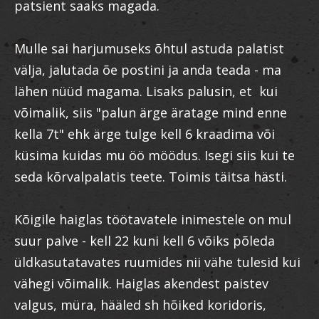
patsient saaks magada.
Mulle sai harjumuseks õhtul astuda palatist
välja, jalutada õe postini ja anda teada - ma
lähen nüüd magama. Lisaks palusin, et kui
võimalik, siis "palun ärge äratage mind enne
kella 7t" ehk ärge tulge kell 6 kraadima või
küsima kuidas mu öö möödus. Isegi siis kui te
seda kõrvalpalatis teete. Toimis täitsa hästi.
Kõigile haiglas töötavatele inimestele on mul
suur palve - kell 22 kuni kell 6 võiks põleda
üldkasutatavates ruumides nii vähe tulesid kui
vähegi võimalik. Haiglas akendest paistev
valgus, müra, hääled sh hõiked koridoris,