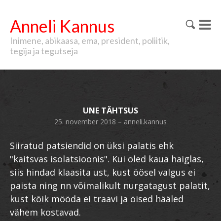
Anneli Kannus
Inimene, abikaasa, ema, president, poliitik,
tegija ja tegutseja
UNE TÄHTSUS
25. november 2018
–
anneli.kannus
Siiratud patsiendid on üksi palatis ehk
"kaitsvas isolatsioonis". Kui oled kaua haiglas,
siis hindad klaasita ust, kust öösel valgus ei
paista ning nn võimalikult nurgatagust palatit,
kust kõik mööda ei traavi ja öised hääled
vähem kostavad.