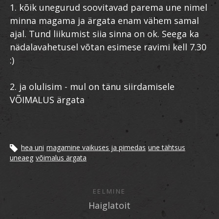
1. kõik unegurud soovitavad parema une nimel
minna magama ja ärgata enam vähem samal
ajal. Tund liikumist siia sinna on ok. Seega ka
nädalavahetusel võtan esimese ravimi kell 7.30
:)
2. ja olulisim - mul on tänu siirdamisele
VÕIMALUS ärgata
hea uni
magamine vaikuses ja pimedas
une tähtsus
uneaeg
võimalus ärgata
EELMINE
Haiglatoit