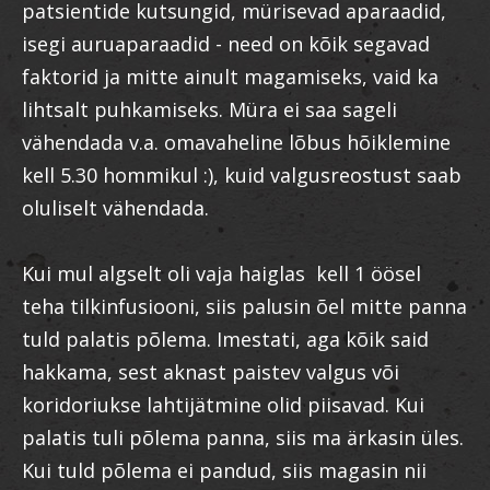
patsientide kutsungid, mürisevad aparaadid,
isegi auruaparaadid - need on kõik segavad
faktorid ja mitte ainult magamiseks, vaid ka
lihtsalt puhkamiseks. Müra ei saa sageli
vähendada v.a. omavaheline lõbus hõiklemine
kell 5.30 hommikul :), kuid valgusreostust saab
oluliselt vähendada.
Kui mul algselt oli vaja haiglas kell 1 öösel
teha tilkinfusiooni, siis palusin õel mitte panna
tuld palatis põlema. Imestati, aga kõik said
hakkama, sest aknast paistev valgus või
koridoriukse lahtijätmine olid piisavad. Kui
palatis tuli põlema panna, siis ma ärkasin üles.
Kui tuld põlema ei pandud, siis magasin nii