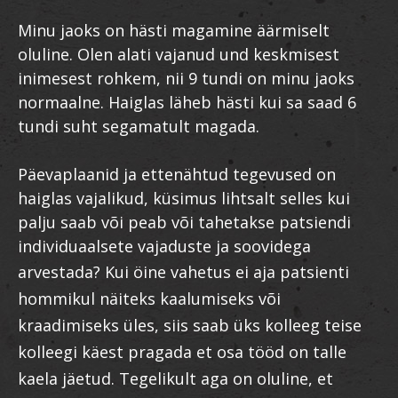
Minu jaoks on hästi magamine äärmiselt
oluline. Olen alati vajanud und keskmisest
inimesest rohkem, nii 9 tundi on minu jaoks
normaalne. Haiglas läheb hästi kui sa saad 6
tundi suht segamatult magada.
Päevaplaanid ja ettenähtud tegevused on
haiglas vajalikud, küsimus lihtsalt selles kui
palju saab või peab või tahetakse patsiendi
individuaalsete vajaduste ja soovidega
arvestada?
Kui öine vahetus ei aja patsienti
hommikul näiteks kaalumiseks või
kraadimiseks üles, siis saab üks kolleeg teise
kolleegi käest pragada et osa tööd on talle
kaela jäetud. Tegelikult aga on oluline, et