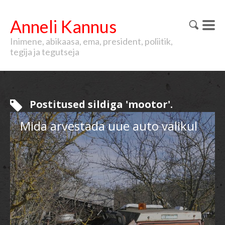
Anneli Kannus
Inimene, abikaasa, ema, president, poliitik,
tegija ja tegutseja
Postitused sildiga 'mootor'.
Mida arvestada uue auto valikul