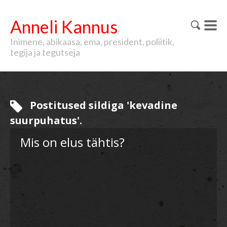
Anneli Kannus
Inimene, abikaasa, ema, president, poliitik,
tegija ja tegutseja
Postitused sildiga 'kevadine
suurpuhatus'.
Mis on elus tähtis?