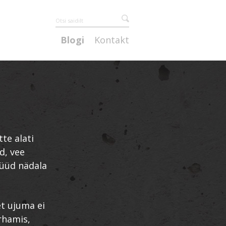
Blogi
Kontakt
te alati
d, vee
nüüd nädala
 et ujuma ei
irhamis,