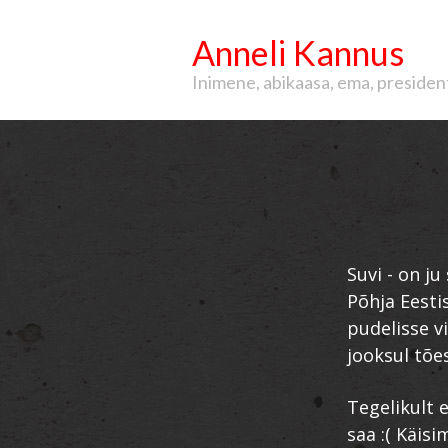
Anneli Kannus
Inimene, abikaasa, ema, president, 
Suvi - on j
Põhja Eesti
pudelisse v
jooksul tões
Tegelikult e
saa :( Käis