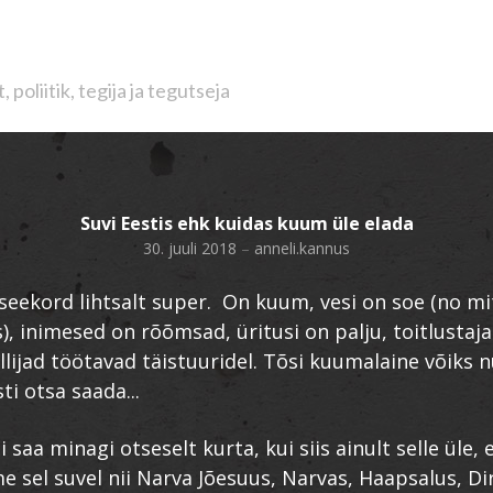
poliitik, tegija ja tegutseja
Suvi Eestis ehk kuidas kuum üle elada
30. juuli 2018
–
anneli.kannus
u seekord lihtsalt super. On kuum, vesi on soe (no mit
s), inimesed on rõõmsad, üritusi on palju, toitlustaja
illijad töötavad täistuuridel. Tõsi kuumalaine võiks 
ti otsa saada...
i saa minagi otseselt kurta, kui siis ainult selle üle,
ime sel suvel nii Narva Jõesuus, Narvas, Haapsalus, D