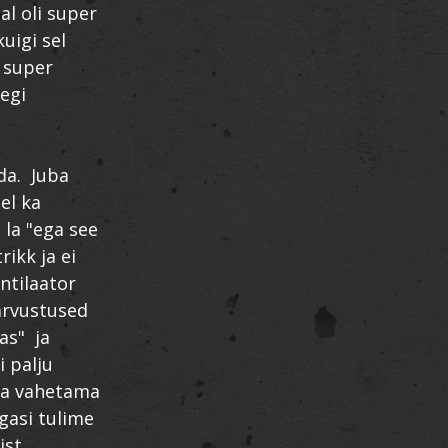
l oli super
uigi sel
s super
segi
da. Juba
el ka
 la "ega see
ikk ja ei
ntilaator
 arvustused
as" ja
i palju
rra vahetama
agasi tulime
st.