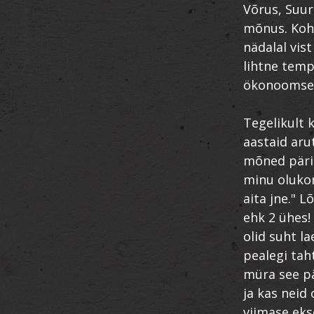
Võrus, Suur
mõnus. Kohv
nädalal vist
lihtne temp
ökonoomsem
Tegelikult 
aastaid aru
mõned päris
minu olukor
aita jne." 
ehk 2 ühes!
olid suht l
pealegi tah
müra see pä
ja kas neid 
viimase eks