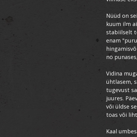
Nüüd on sei
kuum ilm ai
stabiilselt 
enam "purus
hingamisvõi
nö punases
Vidina mugav
ühtlasem, s
tugevust sa
juures. Päe
või üldse s
toas või lih
Kaal umbes 