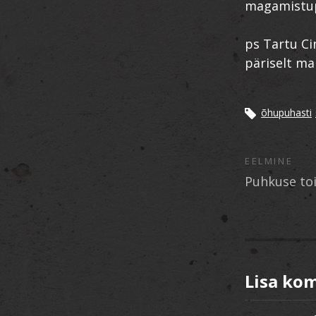
magamistupp
ps Tartu Ci
päriselt ma
õhupuhasti
EELMINE
Puhkuse to
Lisa ko