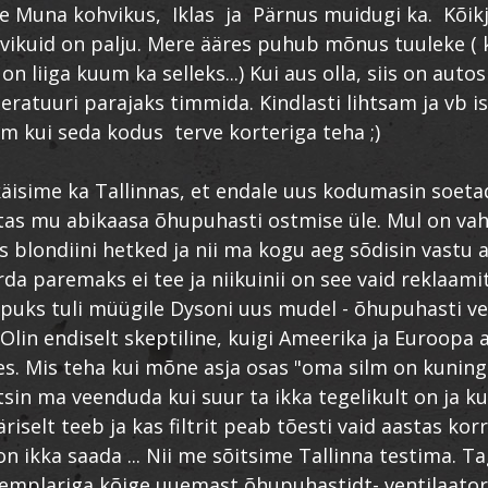
e Muna kohvikus, Iklas ja Pärnus muidugi ka. Kõikja
ikuid on palju. Mere ääres puhub mõnus tuuleke ( k
 on liiga kuum ka selleks...) Kui aus olla, siis on auto
eratuuri parajaks timmida. Kindlasti lihtsam ja vb i
 kui seda kodus terve korteriga teha ;)
käisime ka Tallinnas, et endale uus kodumasin soeta
tas mu abikaasa õhupuhasti ostmise üle. Mul on vah
 blondiini hetked ja nii ma kogu aeg sõdisin vastu a
da paremaks ei tee ja niikuinii on see vaid reklaamitr
Lõpuks tuli müügile Dysoni uus mudel - õhupuhasti ve
 Olin endiselt skeptiline, kuigi Ameerika ja Euroopa
aes. Mis teha kui mõne asja osas "oma silm on kuning
tsin ma veenduda kui suur ta ikka tegelikult on ja ku
riselt teeb ja kas filtrit peab tõesti vaid aastas ko
on ikka saada ... Nii me sõitsime Tallinna testima. T
emplariga kõige uuemast õhupuhastidt- ventilaatori