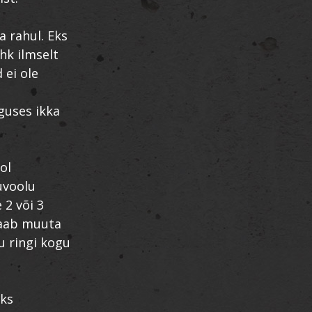
a rahul. Eks
hk ilmselt
 ei ole
lguses ikka
ol
uvoolu
 2 või 3
saab muuta
u ringi kogu
eks