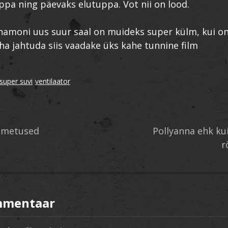
a ning päevaks elutuppa. Vot nii on lood.
namoni uus suur saal on muideks super külm, kui on
ha jahtuda siis vaadake üks kahe tunnine film
super suvi
ventilaator
imetused
Pollyanna ehk ku
r
mmentaar