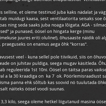
s selline, et oleme testinud juba kaks nädalat ja väg
tab muidugi kaasa, sest ventilaatorita seisaks soe õ
toas ning seda saaks juba noaga lõigata. AGA - silmad
ed" ja punased, öösel on hingata kerge (minu
mekuse juures eriti oluline!), õhusaaste näidik oli a
, praeguseks on enamus aega õhk "korras".
usest veel - kuna sellel pole tiivikuid, siis on õhuvo
eade on juhitav puldiga, seega mugav käsitleda. Õh
ab reguleerida 1st 10ni. Öösel on täitsa paras vaikse
val a la 30 kraadiga on ka 7 ok. Pöörlemisraadiust 
eisma panna ehk sõltub kas soovid nö tuulutada õhk
tsalt näiteks öösel voodi suunas.
3,3 kilo, seega oleme hetkel liigutanud masina öös