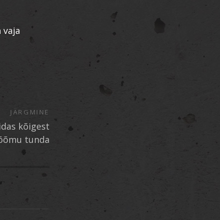
 vaja
JÄRGMINE
idas kõigest
õõmu tunda