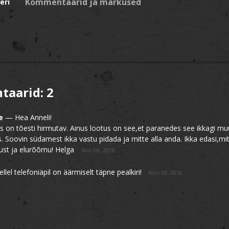
eri
taarid:
2
e
—
Hea Anneli!
s on tõesti hirmutav. Ainus lootus on see,et paranedes see ikkagi m
 Soovin südamest ikka vastu pidada ja mitte alla anda. Ikka edasi,m
sust ja elurõõmu! Helga
Nov 08, 2018
ellel telefoniäpil on äärmiselt täpne pealkiri!
Nov 08, 2018