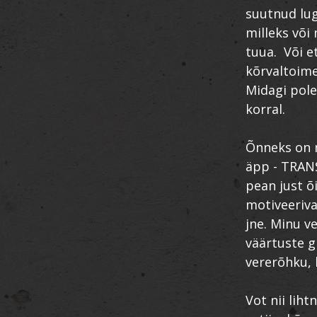
suutnud lug
milleks või
tuua. Või e
kõrvaltoime
Midagi pole
korral.
Õnneks on m
äpp - TRANS
pean just õi
motiveerivat
jne. Minu v
väärtuste g
vererõhku, 
Vot nii liht