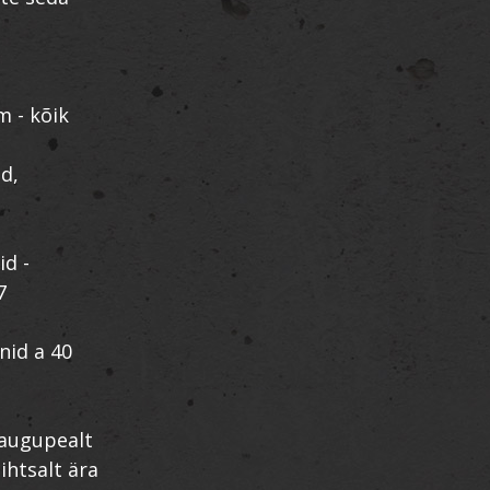
m - kõik
id,
id -
7
nid a 40
paugupealt
lihtsalt ära