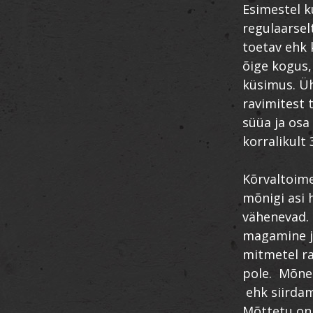
Esimestel k
regulaarsel
toetav ehk 
õige kogus, 
küsimus. Üh
ravimitest 
süüa ja osa
korralikult
Kõrvaltoime
mõnigi asi
vähenevad. 
magamine ja
mitmetel rav
pole. Mõned
ehk siirdam
Mõttetu on 