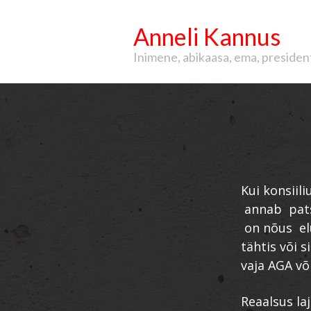
Anneli Kannus
Inimene, abikaasa, ema, president, 
Kui konsiil
annab patsi
on nõus elu 
tähtis või s
vaja AGA võ
Reaalsus la