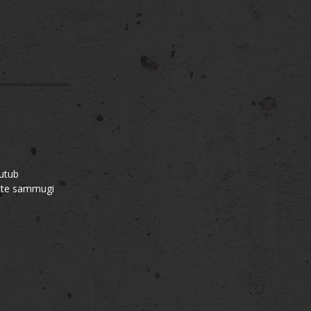
uutub
itte sammugi