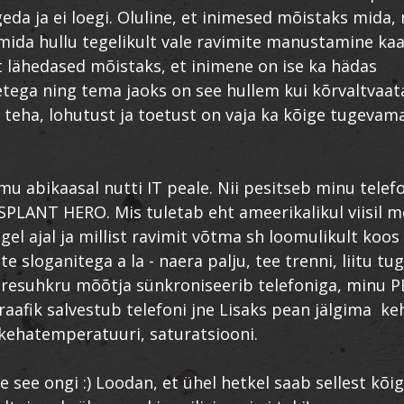
eda ja ei loegi. Oluline, et inimesed mõistaks mida, 
 mida hullu tegelikult vale ravimite manustamine ka
t lähedased mõistaks, et inimene on ise ka hädas
tega ning tema jaoks on see hullem kui kõrvaltvaata
 teha, lohutust ja toetust on vaja ka kõige tugevama
u abikaasal nutti IT peale. Nii pesitseb minu telef
PLANT HERO. Mis tuletab eht ameerikalikul viisil m
gel ajal ja millist ravimit võtma sh loomulikult koos
e sloganitega a la - naera palju, tee trenni, liitu tu
eresuhkru mõõtja sünkroniseerib telefoniga, minu P
raafik salvestub telefoni jne Lisaks pean jälgima ke
kehatemperatuuri, saturatsiooni.
ne see ongi :) Loodan, et ühel hetkel saab sellest kõi