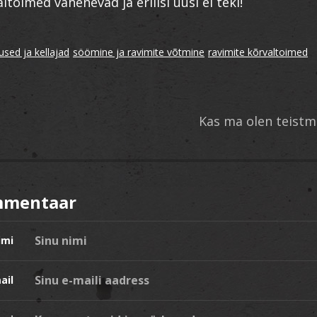
altoimed vähenevad ja erilisi uusi ei teki!
used ja kellajad
söömine ja ravimite võtmine
ravimite kõrvaltoimed
Kas ma olen teistm
mmentaar
imi
ail