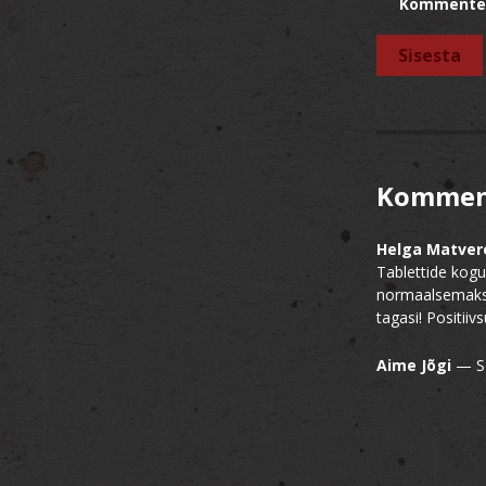
Kommente
Kommen
Helga Matver
Tablettide kogu
normaalsemaks.
tagasi! Positiiv
Aime Jõgi
—
S