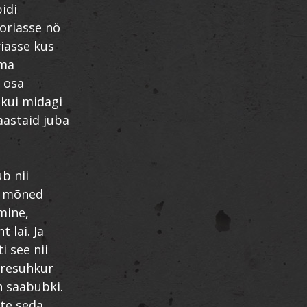
idi
ooriasse nö
iasse kus
rma
 osa
 kui midagi
aastaid juba
b nii
, mõned
mine,
 lai. Ja
i see nii
eresuhkur
n saabubki.
ite seda