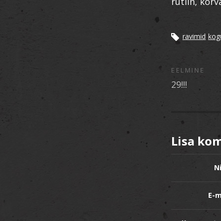
rutiin, kõrv
ravimid
kog
EELMINE
29!!!
Lisa ko
N
E-m