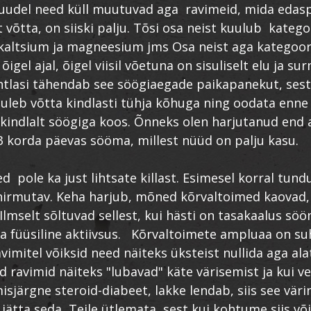
uudel need küll muutuvad aga ravimeid, mida edasp
t võtta, on siiski palju. Tõsi osa neist kuulub kateg
kaltsium ja magneesium jms Osa neist aga kategoor
õigel ajal, õigel viisil võetuna on sisuliselt elu ja su
tlasi tähendab see söögiaegade paikapanekut, sest
tuleb võtta kindlasti tühja kõhuga ning oodata enne
 kindlalt söögiga koos. Õnneks olen harjutanud end 
 3 korda päevas sööma, millest nüüd on palju kasu.
d pole ka just lihtsate killast. Esimesel korral tundu
 hirmutav. Keha harjub, mõned kõrvaltoimed kaovad
Ilmselt sõltuvad sellest, kui hästi on tasakaalus söö
 füüsiline aktiivsus. Kõrvaltoimete ampluaa on suht
imitel võiksid need näiteks üksteist nullida aga alat
 ravimid näiteks "lubavad" käte värisemist ja kui v
isjärgne steroid-diabeet, lakke lendab, siis see väri
jätta seda Teile ütlemata, sest kui kohtume siis võ