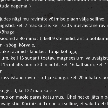
uhtuda nägema :)
ljudes nägi mu ravimite võtmise plaan välja selline:
aigistid, kell 7 maokaitse, kell 7.30 viirusvastane ravi
 kõhuga
tsioonid a 40 minutit, kell 9 steroidid, antibiootikum
- söögi kõrvale,
tõuke ravimid - kindlasti tühja kõhuga,
tsium, kell 13 südant toetav, magneesium, valuvaigist
l 15 inhaltsioon a 30 minutit, kell 16 kaltsium, kell 1
m,
iirusvastane ravim - tühja kõhuga, kell 20 inhalatsioo
vaigistid, kell 22 mao kaitse.
mus on maole paras katsumus. Ühel hetkel jätsin 
uvaigistid. Kõrini sai. Tunne oli selline, et valu tuleb 