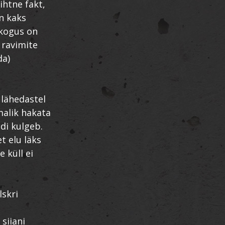
ihtne fakt,
en kaks
 kogus on
 ravimite
da)
 lähedastel
malik hakata
di kulgeb.
t elu läks
 küll ei
lskri
siiani