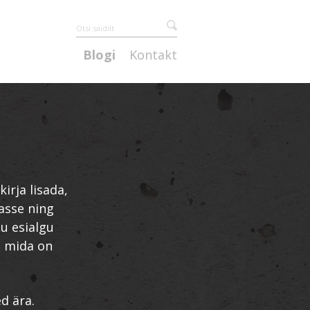
Blogi
Kontakt
irja lisada,
asse ning
ju esialgu
ad mida on
d ära.