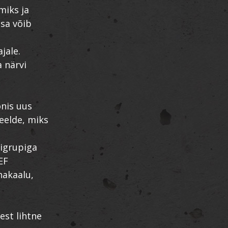
miks ja
asa võib
jale.
 närvi
onis uus
eelde, miks
gigrupiga
EF
hakaalu,
gest lihtne