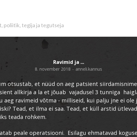
poliitik, tegija ja tegutseja
Ravimid ja ...
8. november 2018
–
anneli.kannus
ium otsustab, et nüüd on aeg patsient siirdamisnimek
ent allkirja a la et jõuab vajadusel 3 tunniga haigl
aeg ravimeid võtma - milliseid, kui palju jne ei ole 
iiski? Tead, et ilma ei saa. Tead, et küll arstid ütlev
iks teada rohkem.
jatab peale operatsiooni. Esilagu ehmatavad koguse