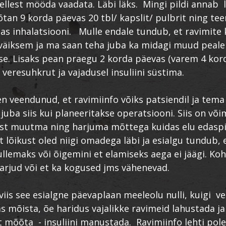
sellest mööda vaadata. Läbi läks. Mingi pildi annab l
õtan 9 korda päevas 20 tbl/ kapslit/ pulbrit ning te
as inhalatsiooni. Mulle endale tundub, et ravimite
väiksem ja ma saan teha juba ka midagi muud peale
. Lisaks pean praegu 2 korda päevas (varem 4 kor
 veresuhkrut ja vajadusel insuliini süstima.
olen veendunud, et ravimiinfo võiks patsiendil ja tema
 juba siis kui planeeritakse operatsiooni. Siis on või
ust muutma ning harjuma mõttega kuidas elu edaspi
 lõikust oled niigi omadega läbi ja esialgu tundub, e
ullemaks või õigemini et elamiseks aega ei jäägi. Kohe
harjud või et ka kogused jms vähenevad.
viis see esialgne päevaplaan meeleolu nulli, kuigi ve
as mõista, õe haridus vajalikke ravimeid lahustada ja
 mõõta - insuliini manustada. Ravimiinfo lehti pole 