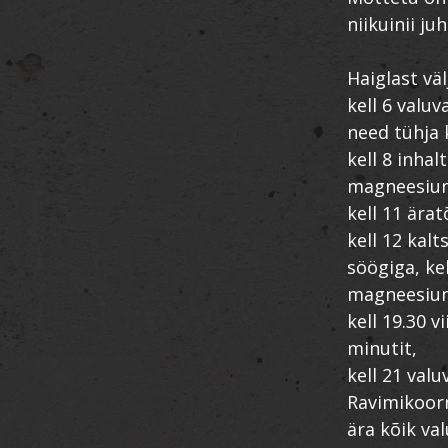
niikuinii j
Haiglast vä
kell 6 valuv
need tühja
kell 8 inhal
magneesium 
kell 11 ära
kell 12 kal
söögiga, kel
magneesiu
kell 19.30 v
minutit,
kell 21 valu
Ravimikoor
ära kõik val