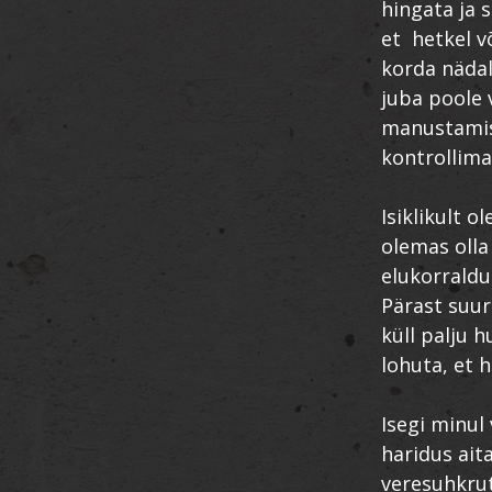
hingata ja 
et hetkel v
korda nädal
juba poole 
manustamise
kontrollima
Isiklikult 
olemas olla
elukorrald
Pärast suurt
küll palju h
lohuta, et 
Isegi minul 
haridus ait
veresuhkrut