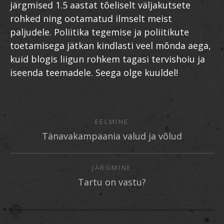
järgmised 1.5 aastat tõeliselt väljakutsete
rohked ning ootamatud ilmselt meist
paljudele. Poliitika tegemise ja poliitikute
toetamisega jätkan kindlasti veel mõnda aega,
kuid blogis liigun rohkem tagasi tervishoiu ja
iseenda teemadele. Seega olge kuuldel!
EELMINE
Tänavakampaania valud ja võlud
JÄRGMINE
Tartu on vastu?