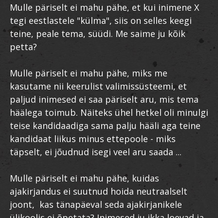
Mulle päriselt ei mahu pähe, et kui inimene X
tegi eestlastele "külma", siis on selles keegi
teine, peale tema, süüdi. Me saime ju kõik
petta?
Mulle päriselt ei mahu pähe, miks me
kasutame nii keerulist valimissüsteemi, et
paljud inimesed ei saa päriselt aru, mis tema
häälega toimub. Näiteks ühel hetkel oli minulgi
teise kandidaadiga sama palju hääli aga teine
kandidaat liikus minus ettepoole - miks
täpselt, ei jõudnud isegi veel aru saada ...
Mulle päriselt ei mahu pähe, kuidas
ajakirjandus ei suutnud hoida neutraalselt
joont, kas tänapäeval seda ajakirjanikele
ülikoolis ei õpetata? Inimesed ju ikka loevad ja