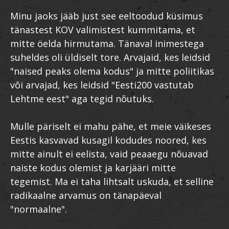
Minu jaoks jääb just see eeltoodud küsimus
tänastest KOV valimistest kummitama, et
mitte öelda hirmutama. Tänaval inimestega
suheldes oli üldiselt tore. Arvajaid, kes leidsid
"naised peaks olema kodus" ja mitte poliitikas
või arvajad, kes leidsid "Eesti200 vastutab
Lehtme eest" aga tegid nõutuks.
Mulle päriselt ei mahu pähe, et meie väikeses
Eestis kasvavad kusagil kodudes noored, kes
mitte ainult ei eelista, vaid peaaegu nõuavad
naiste kodus olemist ja karjääri mitte
tegemist. Ma ei taha lihtsalt uskuda, et selline
radikaalne arvamus on tänapäeval
"normaalne".