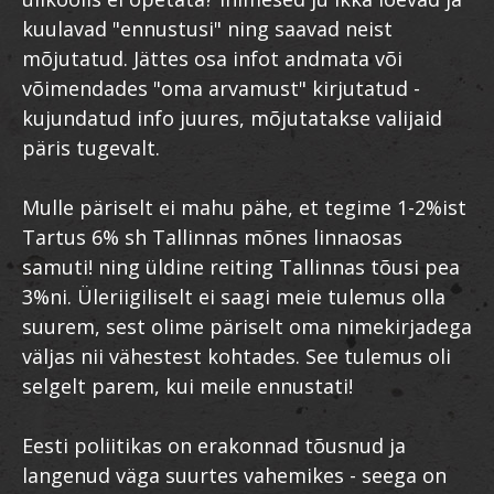
kuulavad "ennustusi" ning saavad neist
mõjutatud. Jättes osa infot andmata või
võimendades "oma arvamust" kirjutatud -
kujundatud info juures, mõjutatakse valijaid
päris tugevalt.
Mulle päriselt ei mahu pähe, et tegime 1-2%ist
Tartus 6% sh Tallinnas mõnes linnaosas
samuti! ning üldine reiting Tallinnas tõusi pea
3%ni. Üleriigiliselt ei saagi meie tulemus olla
suurem, sest olime päriselt oma nimekirjadega
väljas nii vähestest kohtades. See tulemus oli
selgelt parem, kui meile ennustati!
Eesti poliitikas on erakonnad tõusnud ja
langenud väga suurtes vahemikes - seega on