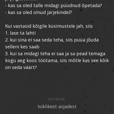
- kas sa oled talle midagi püüdnud õpetada?
- kas sa oled olnud järjekindel?
Kui vastasid kõigile küsimustele jah, siis
1. lase ta lahti
2. kui sina ei saa seda teha, siis püüa jõuda
selleni kes saab
3. kui sa midagi teha ei saa ja sa pead temaga
kogu aeg koos töötama, siis mõtle kas see kõik
on seda väärt?
EELMINE
Isiklikest asjadest