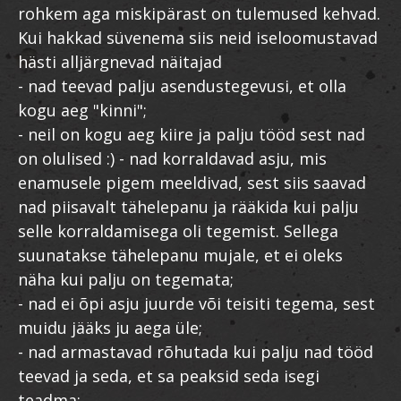
rohkem aga miskipärast on tulemused kehvad.
Kui hakkad süvenema siis neid iseloomustavad
hästi alljärgnevad näitajad
- nad teevad palju asendustegevusi, et olla
kogu aeg "kinni";
- neil on kogu aeg kiire ja palju tööd sest nad
on olulised :) - nad korraldavad asju, mis
enamusele pigem meeldivad, sest siis saavad
nad piisavalt tähelepanu ja rääkida kui palju
selle korraldamisega oli tegemist. Sellega
suunatakse tähelepanu mujale, et ei oleks
näha kui palju on tegemata;
- nad ei õpi asju juurde või teisiti tegema, sest
muidu jääks ju aega üle;
- nad armastavad rõhutada kui palju nad tööd
teevad ja seda, et sa peaksid seda isegi
teadma;