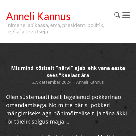
Anneli Kannus
Inimene, abikaasa, ema, president, poliitik,
tegija ja tegutseja
Mis mind tõsiselt "närvi" ajab ehk vana aasta
sees "kaelast ära
27. detsember 2024
–
Anneli Kannus
Olen süstemaatiliselt tegelenud pokkerinäo
omandamisega. No mitte päris pokkeri
mängimiseks aga põhimõtteliselt. Ja täna äkki
lõi täielik selgus majja ...