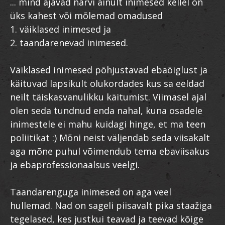
... mind ajavad närvi ainult inimesed kellel on
üks kahest või mõlemad omadused
1. väiklased inimesed ja
2. taandarenevad inimesed.
Väiklased inimesed põhjustavad ebaõiglust ja
käituvad lapsikult olukordades kus sa eeldad
neilt täiskasvanulikku käitumist. Viimasel ajal
olen seda tundnud enda nahal, kuna osadele
inimestele ei mahu kuidagi hinge, et ma teen
poliitikat :) Mõni neist väljendab seda viisakalt
aga mõne puhul võimendub tema ebaviisakus
ja ebaprofessionaalsus veelgi.
Taandarenguga inimesed on aga veel
hullemad. Nad on sageli piisavalt pika staažiga
tegelased, kes justkui teavad ja teevad kõige