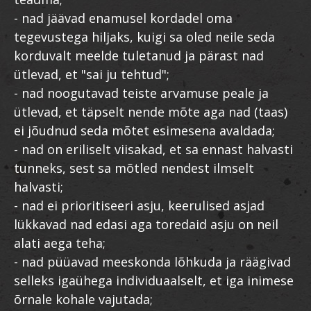
- nad jäävad enamusel kordadel oma
tegevustega hiljaks, kuigi sa oled neile seda
korduvalt meelde tuletanud ja pärast nad
ütlevad, et "sai ju tehtud";
- nad noogutavad teiste arvamuse peale ja
ütlevad, et täpselt nende mõte aga nad (taas)
ei jõudnud seda mõtet esimesena avaldada;
- nad on eriliselt viisakad, et sa ennast halvasti
tunneks, sest sa mõtled nendest ilmselt
halvasti;
- nad ei prioritiseeri asju, keerulised asjad
lükkavad nad edasi aga toredaid asju on neil
alati aega teha;
- nad püüavad meeskonda lõhkuda ja räägivad
selleks igaühega individuaalselt, et iga inimese
õrnale kohale vajutada;