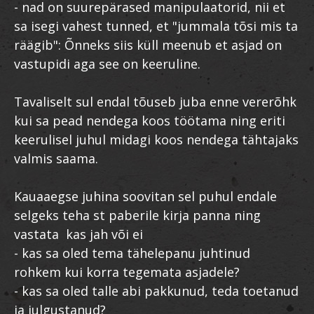
- nad on suurepärased manipulaatorid, nii et
sa isegi vahest tunned, et "jummala tõsi mis ta
räägib": Õnneks siis küll meenub et asjad on
vastupidi aga see on keeruline.
Tavaliselt sul endal tõuseb juba enne vererõhk
kui sa pead nendega koos töötama ning eriti
keerulisel juhul midagi koos nendega tähtajaks
valmis saama.
Kauaaegse juhina soovitan sel puhul endale
selgeks teha st paberile kirja panna ning
vastata kas jah või ei
- kas sa oled tema tähelepanu juhtinud
rohkem kui korra tegemata asjadele?
- kas sa oled talle abi pakkunud, teda toetanud
ja julgustanud?